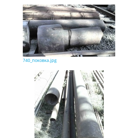
740_поковка.jpg