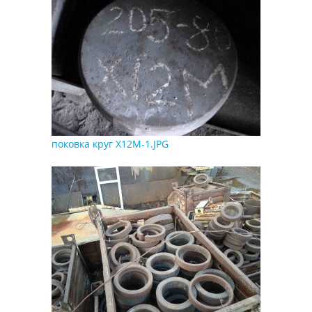
поковка круг Х12М-1.JPG