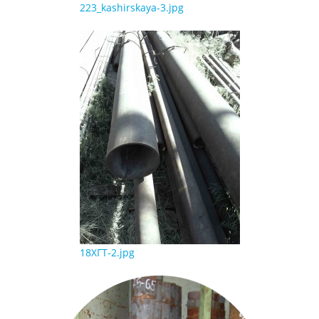
223_kashirskaya-3.jpg
18ХГТ-2.jpg